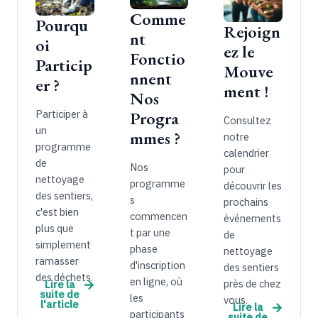
Comme
Pourqu
Rejoign
nt
oi
ez le
Fonctio
Particip
Mouve
nnent
er ?
ment !
Nos
Progra
Participer à
Consultez
un
mmes ?
notre
programme
calendrier
de
Nos
pour
nettoyage
programme
découvrir les
des sentiers,
s
prochains
c'est bien
commencen
événements
plus que
t par une
de
simplement
phase
nettoyage
ramasser
d'inscription
des sentiers
des déchets.
en ligne, où
près de chez
Lire la
suite de
les
vous.
l'article
Lire la
participants
suite de